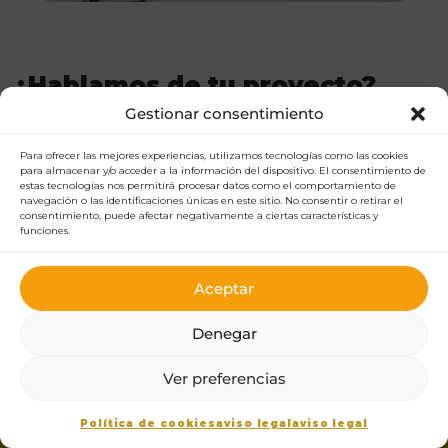
¿Hablamos de tu proyecto?
Gestionar consentimiento
Cuéntanos qué necesitas y te asesoramos sin compromiso,
en tu idioma y sin tecnicismos.
Para ofrecer las mejores experiencias, utilizamos tecnologías como las cookies
para almacenar y/o acceder a la información del dispositivo. El consentimiento de
estas tecnologías nos permitirá procesar datos como el comportamiento de
Escríbenos por WhatsApp
Ir a contacto
navegación o las identificaciones únicas en este sitio. No consentir o retirar el
consentimiento, puede afectar negativamente a ciertas características y
funciones.
ANTERIOR
SIGUIENTE
Las preguntas clave
Más allá del
Aceptar
para comenzar tu
logotipo: Cómo
estrategia de
hacer que tu marca
Denegar
branding y
realmente crezca y
diferenciar tu
conecte con tus
Ver preferencias
empresa
clientes
Política de cookies
aviso legal
aviso legal