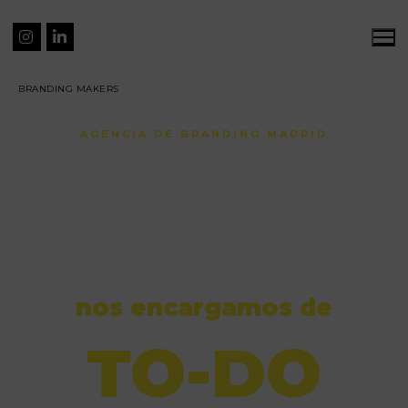
BRANDING MAKERS
AGENCIA DE BRANDING MADRID
diseñamos tu marca, creamos tu
web
y te posicionamos en google.
nos encargamos de
TO-DO