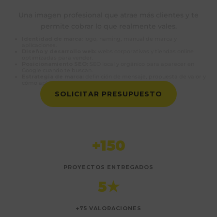
Una imagen profesional que atrae más clientes y te
permite cobrar lo que realmente vales.
Identidad de marca:
logo, naming, manual de marca y
aplicaciones.
Diseño y desarrollo web:
webs corporativas y tiendas online
optimizadas para vender.
Posicionamiento SEO:
SEO local y orgánico para aparecer en
Google cuando te buscan.
Estrategia de marca:
definición de mensaje, propuesta de valor y
cómo aplicarla.
SOLICITAR PRESUPUESTO
+150
PROYECTOS ENTREGADOS
5★
+75 VALORACIONES