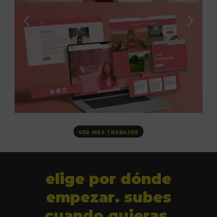
VER MÁS TRABAJOS
elige por dónde
empezar. subes
cuando quieras.