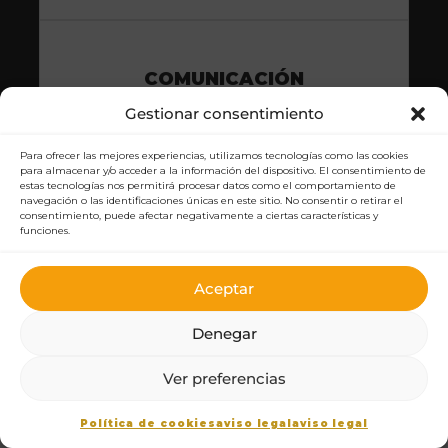
COMUNICACIÓN
Gestionar consentimiento
Estrategias de captación
A medida
Para ofrecer las mejores experiencias, utilizamos tecnologías como las cookies
para almacenar y/o acceder a la información del dispositivo. El consentimiento de
Nos encargamos de hacer que más clientes
estas tecnologías nos permitirá procesar datos como el comportamiento de
te llamen.
navegación o las identificaciones únicas en este sitio. No consentir o retirar el
consentimiento, puede afectar negativamente a ciertas características y
funciones.
VER MÁS INFORMACIÓN
Aceptar
QUIERO CLIENTES
Denegar
1
Ver preferencias
Política de cookies
aviso legal
aviso legal