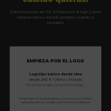
Todos los precios sin IVA. Empieza por el logo y crece
hacia la marca o el pack completo cuando lo
necesites.
EMPIEZA POR EL LOGO
Logotipo básico desde idea
desde 280 € *
Oferta Limitada
Ya tienes la idea, la hacemos logo.
Incluye todas las versiones básicas y tu manual con colores y
tipografías para que puedas usarlo de forma profesional.