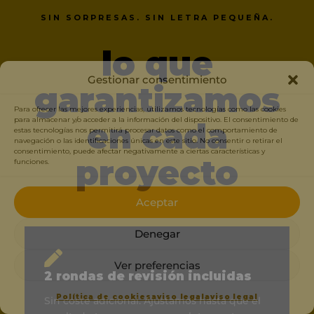
SIN SORPRESAS. SIN LETRA PEQUEÑA.
lo que
Gestionar consentimiento
garantizamos
Para ofrecer las mejores experiencias, utilizamos tecnologías como las cookies
para almacenar y/o acceder a la información del dispositivo. El consentimiento de
en cada
estas tecnologías nos permitirá procesar datos como el comportamiento de
navegación o las identificaciones únicas en este sitio. No consentir o retirar el
consentimiento, puede afectar negativamente a ciertas características y
proyecto
funciones.
Aceptar
Denegar
Ver preferencias
2 rondas de revisión incluidas
Política de cookies
aviso legal
aviso legal
Sin coste adicional. Ajustamos hasta que el