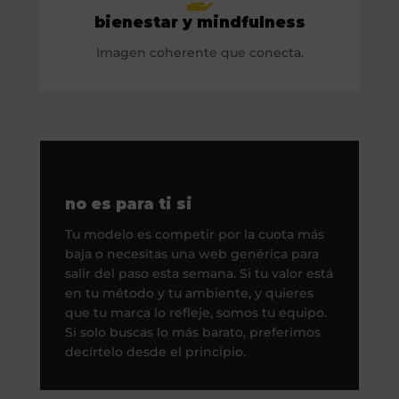
bienestar y mindfulness
Imagen coherente que conecta.
no es para ti si
Tu modelo es competir por la cuota más
baja o necesitas una web genérica para
salir del paso esta semana. Si tu valor está
en tu método y tu ambiente, y quieres
que tu marca lo refleje, somos tu equipo.
Si solo buscas lo más barato, preferimos
decírtelo desde el principio.