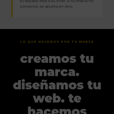
tu estudio está a su nivel. Si tu marca no
convence, se apunta en otro.
LO QUE HACEMOS POR TU MARCA
creamos tu
marca.
diseñamos tu
web. te
hacemos