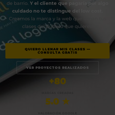
de barrio.
Y el cliente que pagaría por algo
cuidado no te distingue del low cost.
Creamos la marca y la web que llenan tus
clases del público que quieres.
QUIERO LLENAR MIS CLASES —
CONSULTA GRATIS
VER PROYECTOS REALIZADOS
+80
MARCAS CREADAS
5.0 ★
VALORACIÓN GOOGLE