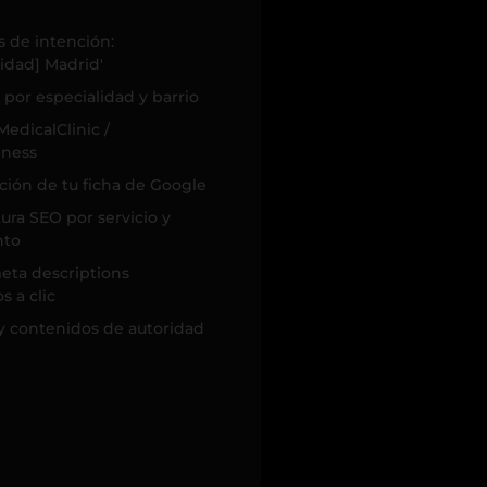
 de intención:
lidad] Madrid'
 por especialidad y barrio
edicalClinic /
iness
ción de tu ficha de Google
ura SEO por servicio y
nto
meta descriptions
s a clic
y contenidos de autoridad