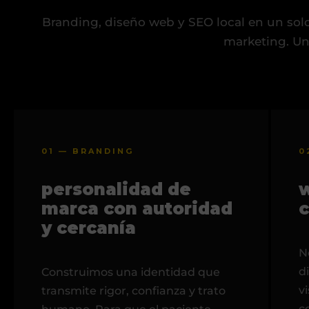
Branding, diseño web y SEO local en un sol
marketing. Una
01 — BRANDING
0
personalidad de
marca con autoridad
c
y cercanía
N
d
Construimos una identidad que
v
transmite rigor, confianza y trato
c