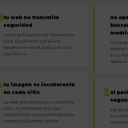
tu web no transmite
no ap
seguridad
buscan
madri
Lenta, anticuada o sin información
clara. El paciente que busca
Tu pacie
tratamiento entra, duda y se va a
Madrid' o
otra clínica.
Si no est
aparece.
tu imagen es incoherente
en cada sitio
el pac
segun
La web dice una cosa, tu cartelería
otra y tu Instagram otra. Esa
Ese es e
incoherencia resta confianza justo
si tu clín
cuando el paciente decide.
marca no