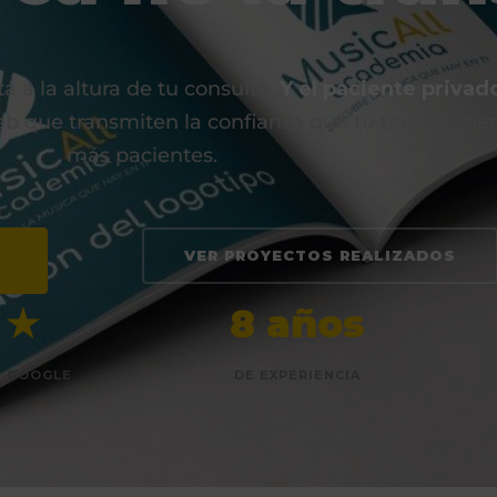
á a la altura de tu consulta.
Y el paciente privado
b que transmiten la confianza que tu trabajo me
más pacientes.
VER PROYECTOS REALIZADOS
 ★
8 años
N GOOGLE
DE EXPERIENCIA