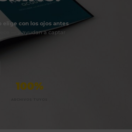
 elige con los ojos antes
rece — y ayudan a captar
100%
ARCHIVOS TUYOS