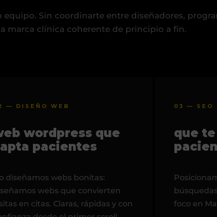
o equipo. Sin coordinarte entre diseñadores, progr
 marca clínica coherente de principio a fin.
2 — DISEÑO WEB
03 — SEO
web wordpress que
que te
apta pacientes
pacie
o diseñamos webs bonitas:
Posicionamo
iseñamos webs que convierten
búsquedas 
isitas en citas. Claras, rápidas y con
foco en Ma
onfianza desde el primer scroll.