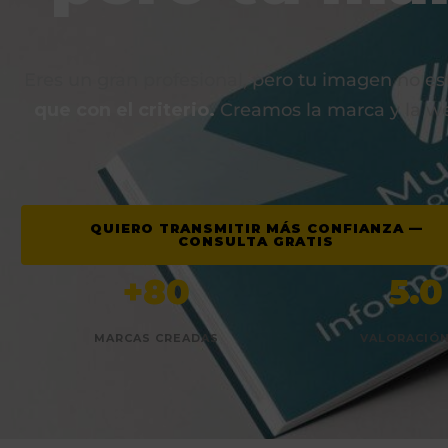
Eres un gran profesional, pero tu imagen no est
que con el criterio.
Creamos la marca y la we
QUIERO TRANSMITIR MÁS CONFIANZA —
CONSULTA GRATIS
+80
5.0
MARCAS CREADAS
VALORACIÓ