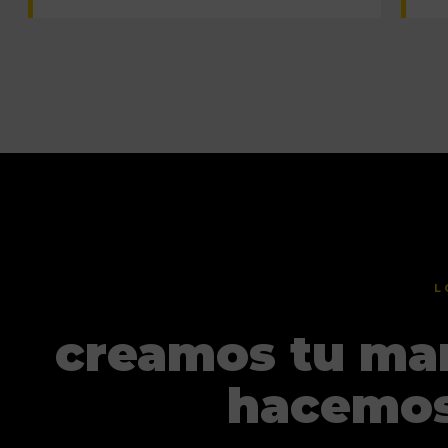
L
creamos tu mar
hacemos 