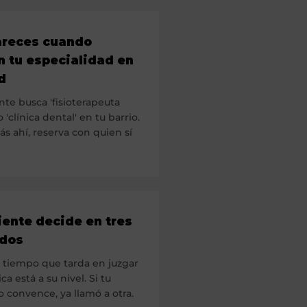
areces cuando
 tu especialidad en
d
nte busca 'fisioterapeuta
 'clínica dental' en tu barrio.
ás ahí, reserva con quien sí
iente decide en tres
dos
l tiempo que tarda en juzgar
ica está a su nivel. Si tu
 convence, ya llamó a otra.