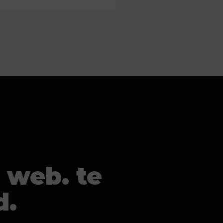
 web. te
d.