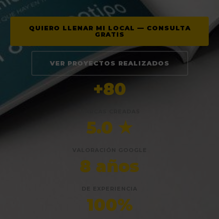
QUIERO LLENAR MI LOCAL — CONSULTA
GRATIS
VER PROYECTOS REALIZADOS
+80
MARCAS CREADAS
5.0 ★
VALORACIÓN GOOGLE
8 años
DE EXPERIENCIA
100%