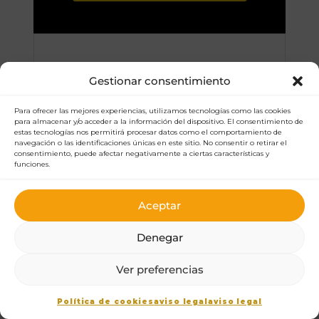
BRANDING · COMPLETO
Gestionar consentimiento
completo
Para ofrecer las mejores experiencias, utilizamos tecnologías como las cookies
para almacenar y/o acceder a la información del dispositivo. El consentimiento de
estas tecnologías nos permitirá procesar datos como el comportamiento de
La marca al máximo nivel: estrategia
navegación o las identificaciones únicas en este sitio. No consentir o retirar el
consentimiento, puede afectar negativamente a ciertas características y
avanzada, reputación y campañas para
funciones.
competir desde el día 1.
Aceptar
5.120€
Denegar
Ver preferencias
Público (hasta 5 perfiles) + 6
competidores
Política de cookies
aviso legal
aviso legal
USP avanzada, pitch de venta y