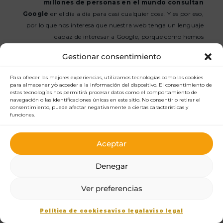
millones de personas en el mundo consultan
Google
en el día a día para casi cualquier cosa. Y es por eso,
por lo que nos interesa que nuestra web tenga un lenguaje
capaz de interesar a Google, porque como hemos
mencionado anteriormente,
Google muestra lo que el
Gestionar consentimiento
usuario quiere ver.
Para ofrecer las mejores experiencias, utilizamos tecnologías como las cookies
El p
recio del posicionamiento de páginas web
para almacenar y/o acceder a la información del dispositivo. El consentimiento de
puede variar dependiendo de diferentes factores. Puedes
estas tecnologías nos permitirá procesar datos como el comportamiento de
navegación o las identificaciones únicas en este sitio. No consentir o retirar el
solicitar un presupuesto sin coste haciendo
clic aquí.
consentimiento, puede afectar negativamente a ciertas características y
funciones.
Aceptar
Denegar
1
Ver preferencias
¿Cuál es la diferencia entre
Política de cookies
aviso legal
aviso legal
SEO y SEM? Formas de