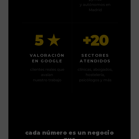
y autónomos en
Madrid
5 ★
+20
VALORACIÓN
SECTORES
EN GOOGLE
ATENDIDOS
clientes reales que
clínicas, abogados,
avalan
hostelería,
nuestro trabajo
psicólogos y más
cada número es un negocio