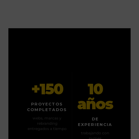
+150
10
años
PROYECTOS
COMPLETADOS
webs, marcas y
DE
rebranding
EXPERIENCIA
entregados a tiempo
trabajando con
pymes