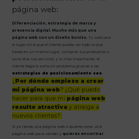
página web:
Diferenciación, estrategia de marca y
presencia digital. Mucho más que una
página web con un diseño bonito.
Tu web será
el lugar en el que el cliente pueda ver todo lo que
haces en un mismo lugar, comprar tus productos o
contratar tus servicios, y lo más importante, el
cliente llegará a ella sin problema gracias a las
estrategias de posicionamiento seo
.
¿
Por dónde empiezo a crear
mi página web
? ¿Qué puedo
hacer para que mi
página web
resulte atractiva
y atraiga a
nuevos clientes?
Si ya tienes una página web o quieres crear una
página web para vender y
quieres encontrar