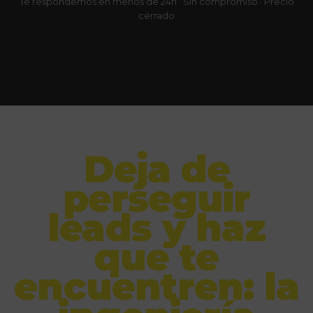
Te respondemos en menos de 24h · Sin compromiso · Precio
cerrado
Deja de
perseguir
leads y haz
que te
encuentren: la