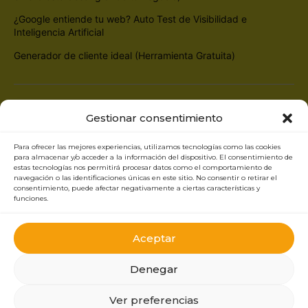
¿Google entiende tu web? Auto Test de Visibilidad e
Inteligencia Artificial
Generador de cliente ideal (Herramienta Gratuita)
Branding Makers
| Agencia de Branding y Diseño Web en Madrid
Gestionar consentimiento
Calle Eduardo Marquina 13, 28019 Madrid (Solo atención online,
sin atención presencial en oficina) Puedes
reservar una llamada o
reunión haciendo clic aquí
Para ofrecer las mejores experiencias, utilizamos tecnologías como las cookies
para almacenar y/o acceder a la información del dispositivo. El consentimiento de
Teléfono:
684 045 439
| Email:
info@brandingmakers.es
estas tecnologías nos permitirá procesar datos como el comportamiento de
navegación o las identificaciones únicas en este sitio. No consentir o retirar el
consentimiento, puede afectar negativamente a ciertas características y
funciones.
Aceptar
Denegar
Ver preferencias
Copyright © 2026 Branding Makers – Creado por