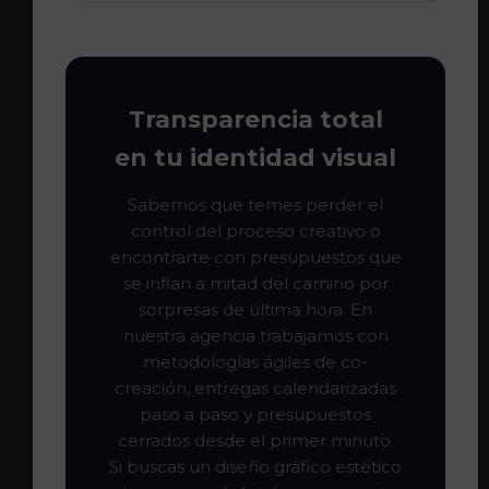
Transparencia total
en tu identidad visual
Sabemos que temes perder el
control del proceso creativo o
encontrarte con presupuestos que
se inflan a mitad del camino por
sorpresas de última hora. En
nuestra agencia trabajamos con
metodologías ágiles de co-
creación, entregas calendarizadas
paso a paso y presupuestos
cerrados desde el primer minuto.
Si buscas un diseño gráfico estético