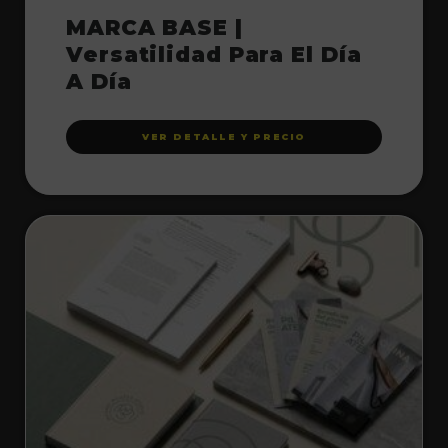
MARCA BASE |
Versatilidad Para El Día
A Día
VER DETALLE Y PRECIO