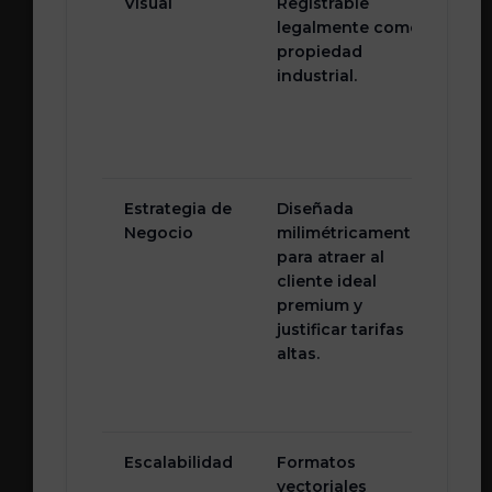
Visual
Registrable
Cie
legalmente como
neg
propiedad
del
industrial.
usa
mi
vec
exa
Estrategia de
Diseñada
Cre
Negocio
milimétricamente
aza
para atraer al
ba
cliente ideal
ún
premium y
en
justificar tarifas
ten
altas.
est
pas
de 
Escalabilidad
Formatos
Arc
vectoriales
baj