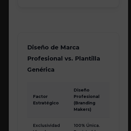
Diseño de Marca
Profesional vs. Plantilla
Genérica
Diseño
Pla
Factor
Profesional
Gen
Estratégico
(Branding
Lo
Makers)
Exclusividad
100% Única.
Cop