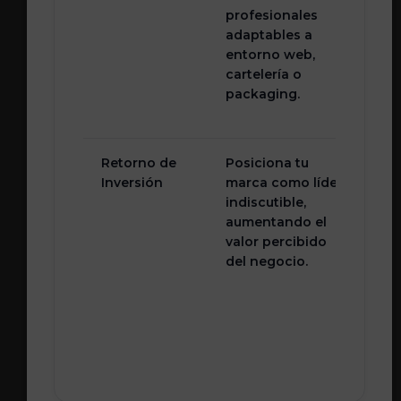
profesionales
que
adaptables a
pix
entorno web,
rom
cartelería o
sali
packaging.
pan
digi
Retorno de
Posiciona tu
Obl
Inversión
marca como líder
rea
indiscutible,
red
aumentando el
tot
valor percibido
po
del negocio.
me
fal
ser
coh