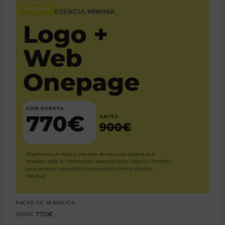
¡OFERTA!
PACKS DE SERVICIOS
900
€
770
€