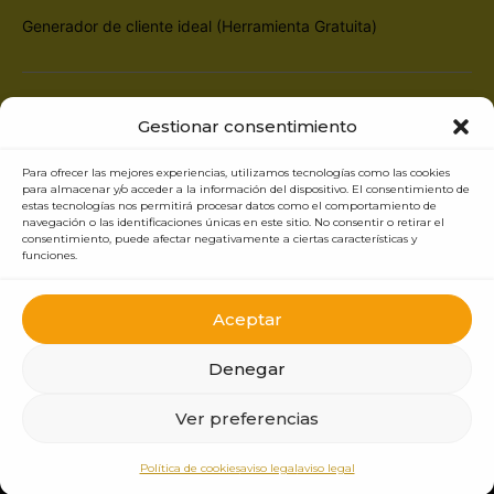
Generador de cliente ideal (Herramienta Gratuita)
Branding Makers
| Agencia de Branding y Diseño Web en Madrid
Gestionar consentimiento
Calle Eduardo Marquina 13, 28019 Madrid (Solo atención online,
sin atención presencial en oficina) Puedes
reservar una llamada o
reunión haciendo clic aquí
Para ofrecer las mejores experiencias, utilizamos tecnologías como las cookies
para almacenar y/o acceder a la información del dispositivo. El consentimiento de
Teléfono:
684 045 439
| Email:
info@brandingmakers.es
estas tecnologías nos permitirá procesar datos como el comportamiento de
navegación o las identificaciones únicas en este sitio. No consentir o retirar el
consentimiento, puede afectar negativamente a ciertas características y
funciones.
Aceptar
Denegar
Ver preferencias
Copyright © 2026 Branding Makers – Creado por
BRANDINGMAKERS
|
|
Política de Cookies
Política de Privacidad
Aviso Legal | Responsabilidad
Política de cookies
aviso legal
aviso legal