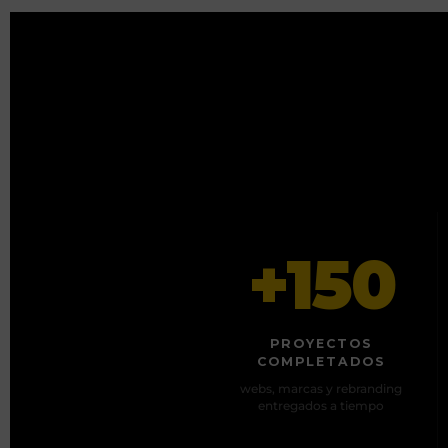
+150
PROYECTOS
COMPLETADOS
webs, marcas y rebranding
entregados a tiempo