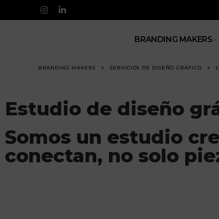
BRANDING MAKERS
BRANDING MAKERS
SERVICIOS DE DISEÑO GRÁFICO
E
Estudio de diseño grá
Somos un estudio cre
conectan, no solo pie
Como
estudio de diseño gráfico
, ayudamos a m
creatividad.
No se trata solo de diseñar bonito, sino de crear soluciones vis