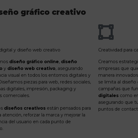
seño gráfico creativo
digital y diseño web creativo
Creatividad para c
amos
diseño gráfico online
,
diseño
Creamos estrategia
vo
y
diseño web creativo
, asegurando
empresas que qui
cia visual en todos los entornos digitales y
manera innovadora 
. Diseñamos piezas para web, redes sociales,
se limita al diseño
s digitales, impresión, packaging y
campañas que fun
s comerciales.
digitales
como e
asegurando que tu
os
diseños creativos
están pensados para
puntos de contacto
a atención, reforzar la marca y mejorar la
ncia del usuario en cada punto de
o.