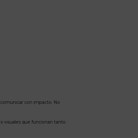
lexible y con visión global, capaz
y comunicar con impacto. No
nes visuales que funcionan tanto