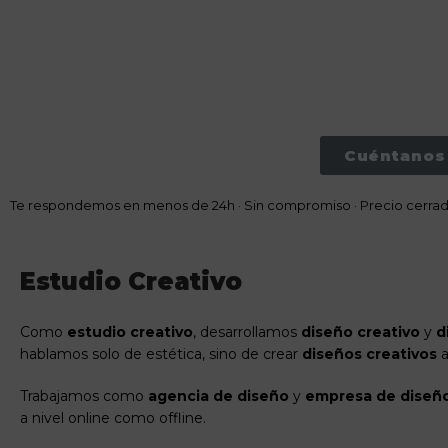
Nuestro servicio de
creatividad y diseño gráfico
está pensad
de adaptarse tanto a proyectos puntuales como a necesidade
Aquí no ejecutamos sin pensar: analizamos, conceptualizamos 
Cuéntanos 
Te respondemos en menos de 24h · Sin compromiso · Precio cerra
Estudio Creativo
Como
estudio creativo
, desarrollamos
diseño creativo
y
d
hablamos solo de estética, sino de crear
diseños creativos
a
Trabajamos como
agencia de diseño
y
empresa de diseño
a nivel online como offline.