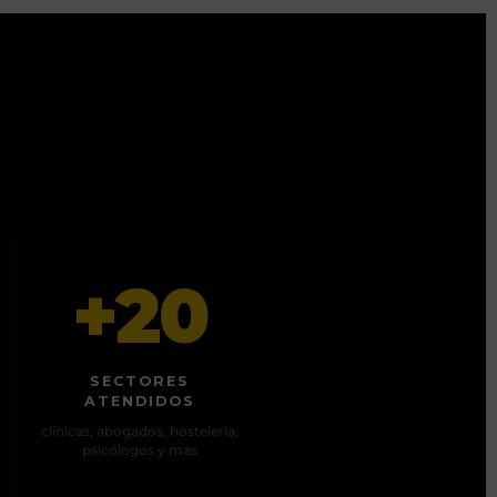
+20
SECTORES
ATENDIDOS
clínicas, abogados, hostelería,
psicólogos y más