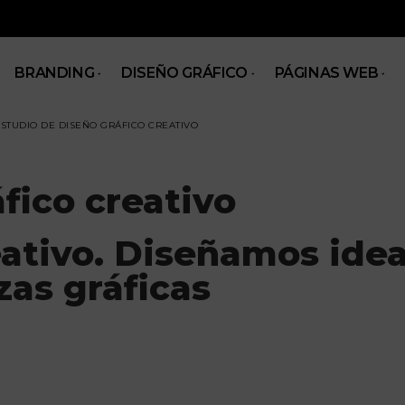
BRANDING
DISEÑO GRÁFICO
PÁGINAS WEB
STUDIO DE DISEÑO GRÁFICO CREATIVO
fico creativo
ativo. Diseñamos ide
zas gráficas
arcas, negocios y empresas a comunicar mejor a
uales que transmitan, diferencien y funcionen a nivel estratégico.