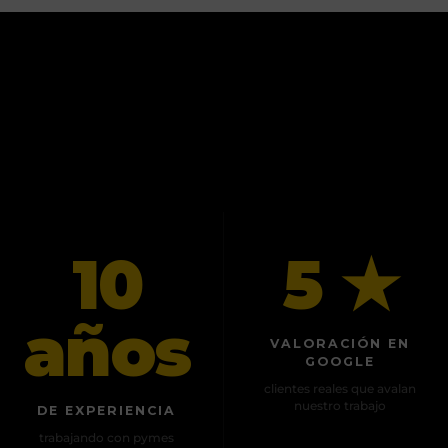
10
5 ★
años
VALORACIÓN EN
GOOGLE
clientes reales que avalan
nuestro trabajo
DE EXPERIENCIA
trabajando con pymes