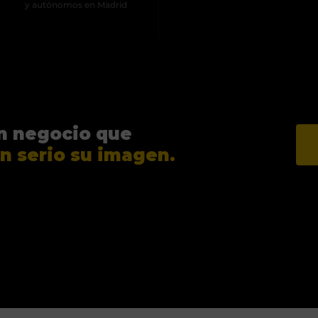
y autónomos en Madrid
n negocio que
n serio su imagen.