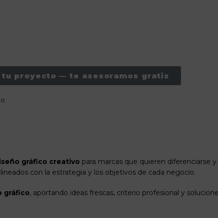
o para empresas que buscan una
agencia de diseño
cercana, f
s continuas de comunicación.
y diseñamos con un objetivo claro.
tu proyecto — te asesoramos gratis
do
iseño gráfico creativo
para marcas que quieren diferenciarse 
lineados con la estrategia y los objetivos de cada negocio.
 gráfico
, aportando ideas frescas, criterio profesional y solucio