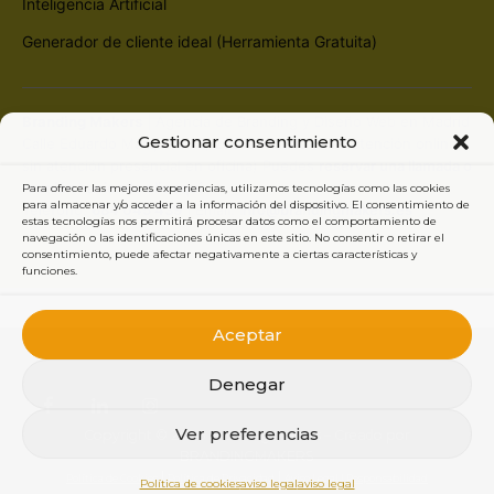
Inteligencia Artificial
Generador de cliente ideal (Herramienta Gratuita)
Branding Makers
| Agencia de Branding y Diseño Web en Madrid
Gestionar consentimiento
Calle Eduardo Marquina 13, 28019 Madrid (Solo atención online,
sin atención presencial en oficina) Puedes
reservar una llamada o
reunión haciendo clic aquí
Para ofrecer las mejores experiencias, utilizamos tecnologías como las cookies
para almacenar y/o acceder a la información del dispositivo. El consentimiento de
Teléfono:
684 045 439
| Email:
info@brandingmakers.es
estas tecnologías nos permitirá procesar datos como el comportamiento de
navegación o las identificaciones únicas en este sitio. No consentir o retirar el
consentimiento, puede afectar negativamente a ciertas características y
funciones.
Aceptar
Denegar
Ver preferencias
Copyright © 2026 Branding Makers – Creado por
BRANDINGMAKERS
|
|
Política de Cookies
Política de Privacidad
Aviso Legal | Responsabilidad
Política de cookies
aviso legal
aviso legal