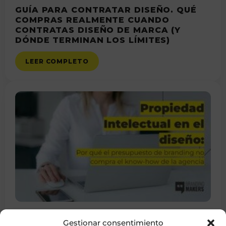
GUÍA PARA CONTRATAR DISEÑO. QUÉ
COMPRAS REALMENTE CUANDO
CONTRATAS DISEÑO DE MARCA (Y
DÓNDE TERMINAN LOS LÍMITES)
LEER COMPLETO
PROPIEDAD INTELECTUAL EN EL
Gestionar consentimiento
DISEÑO: POR QUÉ EL PRESUPUESTO DE