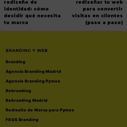
rediseño de
rediseñar tu web
identidad: cómo
para convertir
decidir qué necesita
visitas en clientes
tu marca
(paso a paso)
BRANDING Y WEB
Branding
Agencia Branding Madrid
Agencia Branding Pymes
Rebranding
Rebranding Madrid
Rediseño de Marca para Pymes
FAQS Branding