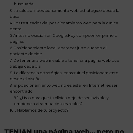
búsqueda
3
La solución: posicionamiento web estratégico desde la
base
4
Los resultados del posicionamiento web para la clínica
dental
5
Antes no existían en Google.Hoy compiten en primera
página.
6
Posicionamiento local: aparecer justo cuando el
paciente decide
7
De tener una web invisible a tener una página web que
trabaja cada día
8
La diferencia estratégica: construir el posicionamiento
desde el diseño
9
el posicionamiento web no es estar en Internet, es ser
encontrado
9.1
¿Listo para que tu clínica deje de ser invisible y
empiece a atraer pacientes reales?
10
¿Hablamos de tu proyecto?
TENIAN una página web… pero no