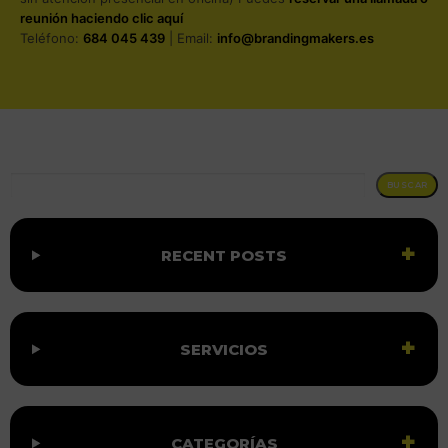
reunión haciendo clic aquí
Teléfono:
684 045 439
| Email:
info@brandingmakers.es
BUSCAR
BUSCAR
RECENT POSTS
SERVICIOS
CATEGORÍAS