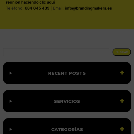
reunión haciendo clic aquí
Teléfono:
684 045 439
| Email:
info@brandingmakers.es
BUSCAR
BUSCAR
RECENT POSTS
SERVICIOS
CATEGORÍAS