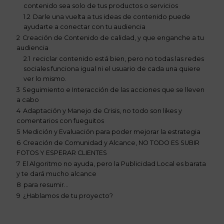
contenido sea solo de tus productos o servicios
1.2
Darle una vuelta a tus ideas de contenido puede
ayudarte a conectar con tu audiencia
2
Creación de Contenido de calidad, y que enganche a tu
audiencia
2.1
reciclar contenido está bien, pero no todas las redes
sociales funciona igual ni el usuario de cada una quiere
ver lo mismo.
3
Seguimiento e Interacción de las acciones que se lleven
a cabo
4
Adaptación y Manejo de Crisis, no todo son likes y
comentarios con fueguitos
5
Medición y Evaluación para poder mejorar la estrategia
6
Creación de Comunidad y Alcance, NO TODO ES SUBIR
FOTOS Y ESPERAR CLIENTES
7
El Algoritmo no ayuda, pero la Publicidad Local es barata
y te dará mucho alcance
8
para resumir…
9
¿Hablamos de tu proyecto?