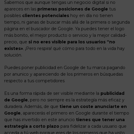
Sabemos que aunque tengas un
negocio digital
si no
apareces en las
primeras posiciones de Google
tus
posibles
clientes potenciales
hoy en día no tienen
tiempo, ni ganas de buscar más allá de la primera o segunda
página en el buscador de Google. Ya puedes tener el logo
más bonito, el mejor producto o servicio y la mejor calidad-
precio, que
si no eres visible para los usuarios “no
existes»
. ¡Pero respira! qué cómo para todo en la vida hay
solución.
Puedes poner publicidad en Google de tu marca pagando
por anunico y apareciendo de los primeros en búsquedas
respecto a tus competidores
Es una forma rápida de ser visible mediante la
publicidad
de Google
, pero no siempre es la
estrategía
más eficaz y
duradera. Además, de que
tiene un coste anunciarte en
Google
, aparecerás el
primero en Google
durante el tiempo
que has invertido en este anuncio
tienes que tener una
estrategía a corto plazo
para fidelizar a cada usuario que
acceda a tú web porque eres de los primeros que ha visto