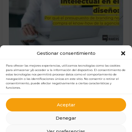
Gestionar consentimiento
PROPIEDAD INTELECTUAL EN EL DISEÑO:
POR QUÉ EL PRESUPUESTO DE BRANDING
NO COMPRA EL KNOW-HOW DE LA
Para ofrecer las mejores experiencias, utilizamos tecnologías como las cookies
para almacenar y/o acceder a la información del dispositivo. El consentimiento de
AGENCIA
estas tecnologías nos permitirá procesar datos como el comportamiento de
navegación o las identificaciones únicas en este sitio. No consentir o retirar el
consentimiento, puede afectar negativamente a ciertas características y
LEER COMPLETO
funciones.
Aceptar
Denegar
Ver preferencias
Copyright © 2026 Branding Makers – Creado por