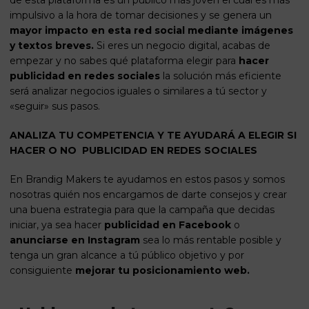
de esta plataforma es un público más joven el cual es más
impulsivo a la hora de tomar decisiones y se genera un
mayor impacto en esta red social mediante imágenes
y textos breves.
Si eres un
negocio digital
, acabas de
empezar y no sabes qué plataforma elegir para
hacer
publicidad en redes sociales
la solución más eficiente
será analizar negocios iguales o similares a tú sector y
«seguir» sus pasos.
ANALIZA TU COMPETENCIA Y TE AYUDARÁ A ELEGIR SI
HACER O NO PUBLICIDAD EN REDES SOCIALES
En
Brandig Makers
te ayudamos en estos pasos y somos
nosotras quién nos encargamos de darte consejos y crear
una buena estrategia para que la campaña que decidas
iniciar, ya sea hacer
publicidad en Facebook
o
anunciarse en Instagram
sea lo más rentable posible y
tenga un gran alcance a tú público objetivo y por
consiguiente
mejorar tu
posicionamiento web
.