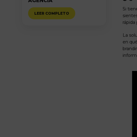
AGENCIA
Si tien
LEER COMPLETO
siente
rápida 
La sol
en qué
brandi
inform