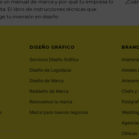
s un manual de marca y por qué tu empresa lo
¿Cuán
ta: El libro de instrucciones técnicas que
e tu inversión en diseño
DISEÑO GRÁFICO
BRAND
Servicios Diseño Gráfico
Interiori
Diseño de Logotipos
Hoteles 
Diseño de Marca
Artesan
Rediseño de Marca
Chefs y 
Renovamos tu marca
Fotógraf
s
Marca para nuevos negocios
Wedding
Agencias
Clínicas