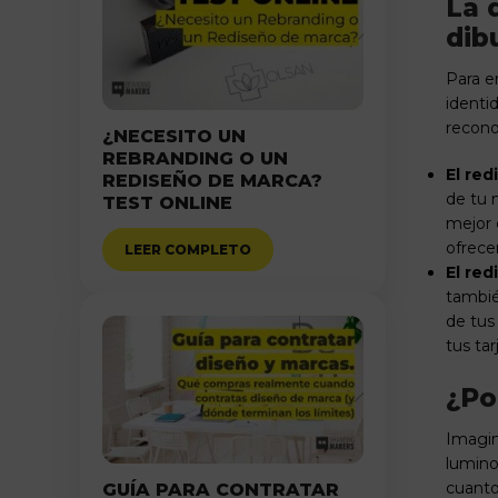
La 
dib
Para e
identi
recono
¿NECESITO UN
REBRANDING O UN
El red
REDISEÑO DE MARCA?
de tu 
TEST ONLINE
mejor e
ofrec
LEER COMPLETO
El red
tambié
de tus
tus ta
¿Po
Imagin
lumino
cuanto 
GUÍA PARA CONTRATAR