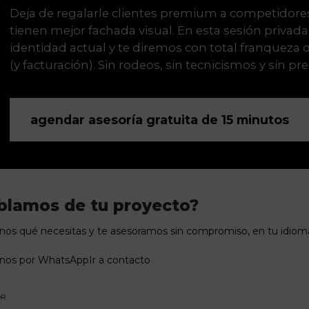
Deja de regalarle clientes premium a competidore
tienen mejor fachada visual. En esta sesión privad
identidad actual y te diremos con total franqueza
(y facturación). Sin rodeos, sin tecnicismos y sin pr
agendar asesoría gratuita de 15 minutos
blamos de tu proyecto?
os qué necesitas y te asesoramos sin compromiso, en tu idioma
enos por WhatsApp
Ir a contacto
OR