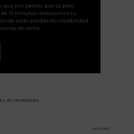
s que son peores que tú pero
a de 15 minutos revisaremos tu
 dónde estás perdiendo credibilidad
esiones de venta.
 y sin tecnicismos.
SIGUIENTE