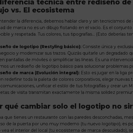
diferencia técnica entre rediseño de
ujo vs. El ecosistema
ntender la diferencia, debemos hablar claro y sin tecnicismos de
dad de marca
no es un dibujo flotando en el vacío. Es el conju
cible y respetada. Tus colores, tus tipografías… (Esto deberías t
iseño de logotipo (Restyling básico):
Consiste única y exclusiv
negocio y modernizar sus trazos. Quizás quitarle un degradado que
n pantallas de móviles o simplificar las líneas. Es una intervenci
emos un
rediseño de logotipo básico
para solucionar problemas pu
iseño de marca (Evolución integral):
Esto es jugar en la liga pro
n redefinir toda la paleta de colores corporativos, elegir nuevas 
 comunicaciones, unificar el estilo de tus fotografías y crear un
rjetas de visita transmitan exactamente la misma solidez premiu
r qué cambiar solo el logotipo no s
a que tienes un restaurante con las paredes desconchadas, mesa
so de la puerta por uno muy moderno (tu nuevo logotipo), es posi
vea el interior del local (tu ecosistema de marca descuidado), se d