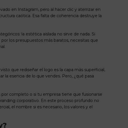
ovado en Instagram, pero al hacer clic y aterrizar en
tructura caótica. Esa falta de coherencia destruye la
tegóricos: la estética aislada no sirve de nada. Si
r por los presupuestos más baratos, necesitas que
al.
sto que rediseñar el logo es la capa más superficial,
iar la esencia de lo que vendes. Pero, ¿qué pasa
os por completo o si tu empresa tiene que fusionarse
randing corporativo
. En este proceso profundo no
ial, el nombre si es necesario, los valores y el
y?