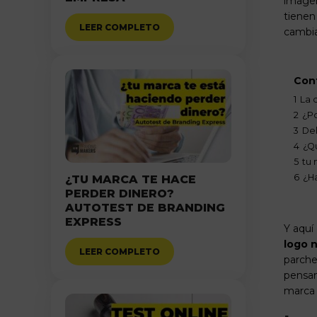
imagen
tienen
LEER COMPLETO
cambia
Con
1
La 
2
¿Po
3
Del
4
¿Q
5
tu 
6
¿H
¿TU MARCA TE HACE
PERDER DINERO?
AUTOTEST DE BRANDING
EXPRESS
Y aquí
logo 
LEER COMPLETO
parche
pensan
marca 