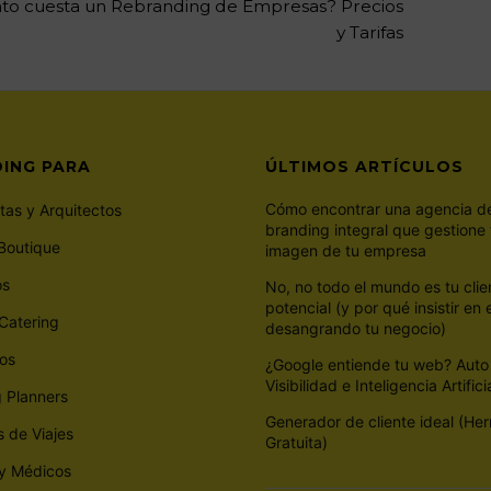
to cuesta un Rebranding de Empresas? Precios
y Tarifas
ING PARA
ÚLTIMOS ARTÍCULOS
Cómo encontrar una agencia d
stas y Arquitectos
branding integral que gestione 
Boutique
imagen de tu empresa
os
No, no todo el mundo es tu clie
potencial (y por qué insistir en e
Catering
desangrando tu negocio)
os
¿Google entiende tu web? Auto
Visibilidad e Inteligencia Artifici
 Planners
Generador de cliente ideal (He
 de Viajes
Gratuita)
 y Médicos