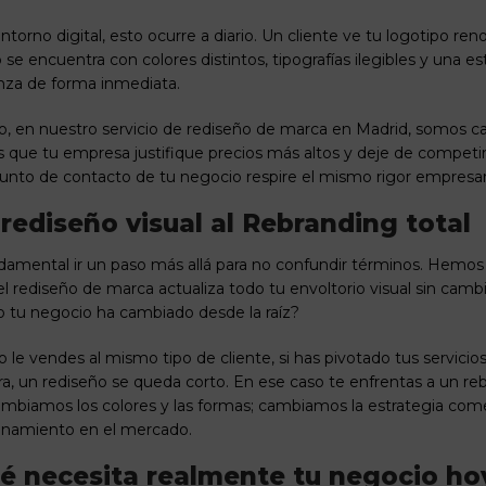
ntorno digital, esto ocurre a diario. Un cliente ve tu logotipo ren
se encuentra con colores distintos, tipografías ilegibles y una es
nza de forma inmediata.
o, en nuestro servicio de
rediseño de marca en Madrid
, somos ca
s que tu empresa justifique precios más altos y deje de competi
unto de contacto de tu negocio respire el mismo rigor empresari
 rediseño visual al Rebranding total
damental ir un paso más allá para no confundir términos. Hemos vi
el rediseño de marca actualiza todo tu envoltorio visual sin camb
 tu negocio ha cambiado desde la raíz?
no le vendes al mismo tipo de cliente, si has pivotado tus servici
ra, un rediseño se queda corto. En ese caso te enfrentas a un
reb
ambiamos los colores y las formas; cambiamos la estrategia comerc
onamiento en el mercado.
é necesita realmente tu negocio ho