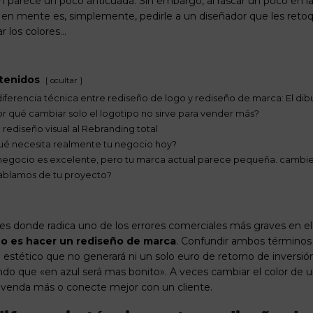
 parece un poco anticuada. Sin embargo, al rascar un poco en l
 en mente es, simplemente, pedirle a un diseñador que les reto
r los colores…
tenidos
ocultar
diferencia técnica entre rediseño de logo y rediseño de marca: El dibu
r qué cambiar solo el logotipo no sirve para vender más?
 rediseño visual al Rebranding total
ué necesita realmente tu negocio hoy?
negocio es excelente, pero tu marca actual parece pequeña. cambi
ablamos de tu proyecto?
 es donde radica uno de los errores comerciales más graves en e
no es hacer un rediseño de marca
. Confundir ambos términos 
 estético que no generará ni un solo euro de retorno de inversi
do que «en azul será mas bonito». A veces cambiar el color de 
venda más o conecte mejor con un cliente.