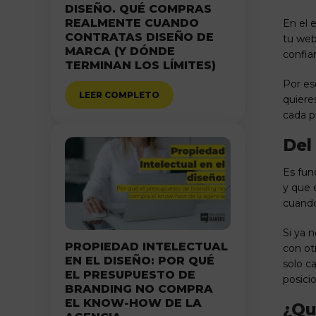
DISEÑO. QUÉ COMPRAS
REALMENTE CUANDO
En el e
CONTRATAS DISEÑO DE
tu web 
MARCA (Y DÓNDE
confia
TERMINAN LOS LÍMITES)
Por es
LEER COMPLETO
quiere
cada p
Del
Es fun
y que 
cuando
Si ya 
PROPIEDAD INTELECTUAL
con ot
EN EL DISEÑO: POR QUÉ
solo c
EL PRESUPUESTO DE
posici
BRANDING NO COMPRA
EL KNOW-HOW DE LA
¿Qu