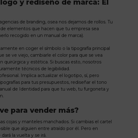
 logo y rediseño de marca: El
 agencias de branding, osea nos dejamos de rollos. Tu
nto de elementos que hacen que tu empresa sea
enerlo recogido en un manual de marca).
amente en coger el símbolo o la tipografía principal
 se ve viejo, cambiarle el color para que se vea
ón quirúrgica y estética. Si buscas esto, nosotros
ramente técnicos de legibilidad.
fesional. Implica actualizar el logotipo, sí, pero
tipografías para tus presupuestos, rediseñar el tono
 Manual de Identidad para que tu web, tu furgoneta y
m.
irve para vender más?
s cojas y manteles manchados. Si cambias el cartel
ble que alguien entre atraído por él. Pero en
ará la vuelta y se irá.