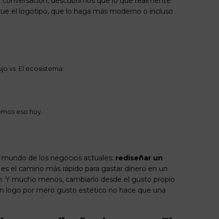
a conversación, descubrimos que lo que realmente
que el logotipo, que lo haga más moderno o incluso
jo vs. El ecosistema
emos eso hoy.
l mundo de los negocios actuales:
rediseñar un
es el camino más rápido para gastar dinero en un
ón. Y mucho menos, cambiarlo desde el gusto propio
un logo por mero gusto estético no hace que una