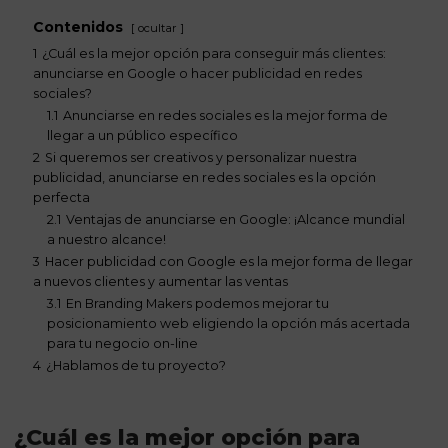
Contenidos
ocultar
1
¿Cuál es la mejor opción para conseguir más clientes:
anunciarse en Google o hacer publicidad en redes
sociales?
1.1
Anunciarse en redes sociales es la mejor forma de
llegar a un público específico
2
Si queremos ser creativos y personalizar nuestra
publicidad, anunciarse en redes sociales es la opción
perfecta
2.1
Ventajas de anunciarse en Google: ¡Alcance mundial
a nuestro alcance!
3
Hacer publicidad con Google es la mejor forma de llegar
a nuevos clientes y aumentar las ventas
3.1
En Branding Makers podemos mejorar tu
posicionamiento web eligiendo la opción más acertada
para tu negocio on-line
4
¿Hablamos de tu proyecto?
¿Cuál es la mejor opción para